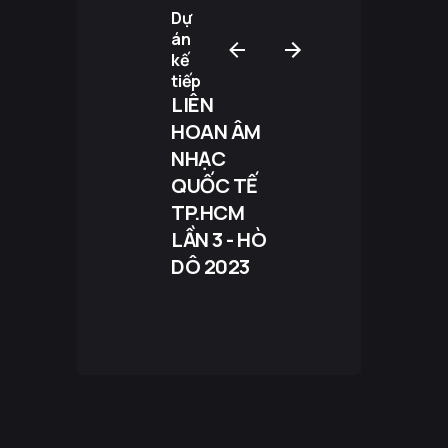
Dự
án
GET IN TOUCH
kế
Email
tiếp
LIÊN
HOAN ÂM
NHẠC
QUỐC TẾ
TP.HCM
Liên hệ dự án:
LẦN 3 - HÒ
mai.thai@beyond.vn
DÔ 2023