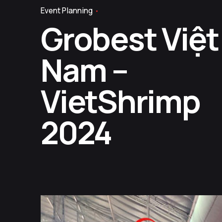
Event Planning
Grobest Việt
Nam –
VietShrimp
2024