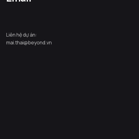
Liên hệ dự án:
mai.thai@beyond.vn
Dự án kế tiếp
HOZO INTERNATIONAL MUSIC FESTIVAL
2024